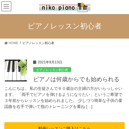
コ
ナ
ン
ビ
テ
ゲ
ン
ー
ピアノレッスン初心者
ツ
シ
へ
ョ
ス
ン
HOME
ピアノレッスン初心者
キ
に
ッ
移
プ
動
2021年9月13日
ピアノレッスン初心者
ピアノは何歳からでも始められる
こんにちは。 私の生徒さんで６０歳台の主婦の方がいらっしゃい
ます。 「両手でピアノを弾けるようになりたい」というご希望で
３年前からレッスンを始められました。 少しづつ簡単な子供の童
謡曲を右手で弾いて指のトレーニングを重ね […]
動画レッスンご購入はこちら